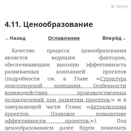
МЕНЮ
4.11. Ценообразование
Главная
Книга
«Эффективный
←Назад
Оглавление
Вперёд→
девелопмент»
Качество процесса ценообразования
Новые публика
является ведущим фактором,
Консалтинг
обеспечивающим высокую эффективность
Обратная связь
развиваемых компанией проектов
(подробности см. в Главе «
Структура
девелоперской компании. Особенности
взаимодействия производственных
подразделений при развитии проектов.
» и в
завершающей части Главы «
Актуализация
проектов. Плановое повышение
эффективности проектов.
»). Под
ценообразованием далее будем понимать