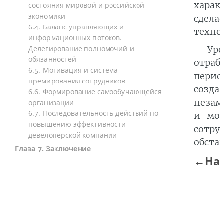
харак
состояния мировой и российской
экономики
сдел
6.4. Баланс управляющих и
техн
информационных потоков.
Ур
Делегирование полномочий и
обязанностей
отра
6.5. Мотивация и система
пери
премирования сотрудников
созд
6.6. Формирование самообучающейся
неза
организации
6.7. Последовательность действий по
и мо
повышению эффективности
сотр
девелоперской компании
обста
Глава 7. Заключение
←На