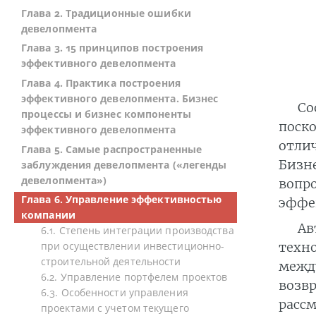
Глава 2. Традиционные ошибки
девелопмента
Глава 3. 15 принципов построения
эффективного девелопмента
Глава 4. Практика построения
эффективного девелопмента. Бизнес
Со
процессы и бизнес компоненты
поск
эффективного девелопмента
отли
Глава 5. Самые распространенные
Бизн
заблуждения девелопмента («легенды
девелопмента»)
вопр
Глава 6. Управление эффективностью
эффе
компании
Ав
6.1. Степень интеграции производства
техн
при осуществлении инвестиционно-
строительной деятельности
межд
6.2. Управление портфелем проектов
возв
6.3. Особенности управления
расс
проектами с учетом текущего