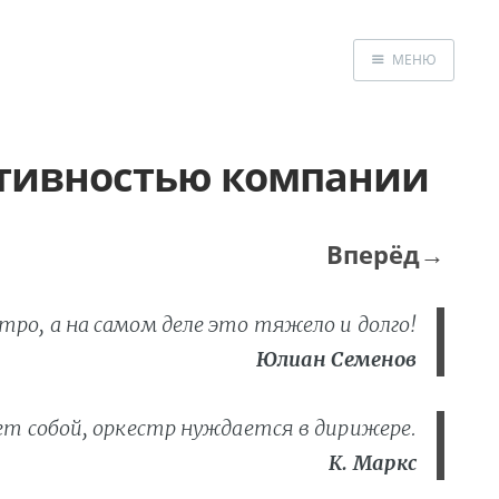
МЕНЮ
Главная
Книга
ктивностью компании
«Эффективный
девелопмент»
Новые публика
Вперёд→
Консалтинг
Обратная связь
тро, а на самом деле это тяжело и долго!
Юлиан Семенов
т собой, оркестр нуждается в дирижере.
К. Маркс