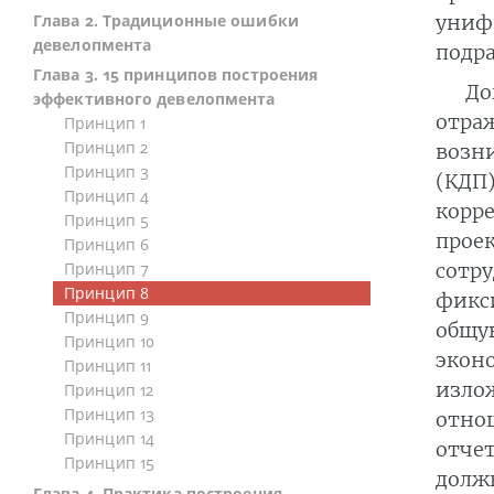
униф
Глава 2. Традиционные ошибки
девелопмента
подра
Глава 3. 15 принципов построения
До
эффективного девелопмента
отра
Принцип 1
Принцип 2
возн
Принцип 3
(КДП
Принцип 4
корр
Принцип 5
прое
Принцип 6
сотру
Принцип 7
Принцип 8
фикс
Принцип 9
общу
Принцип 10
экон
Принцип 11
изло
Принцип 12
Принцип 13
отно
Принцип 14
отчет
Принцип 15
долж
Глава 4. Практика построения