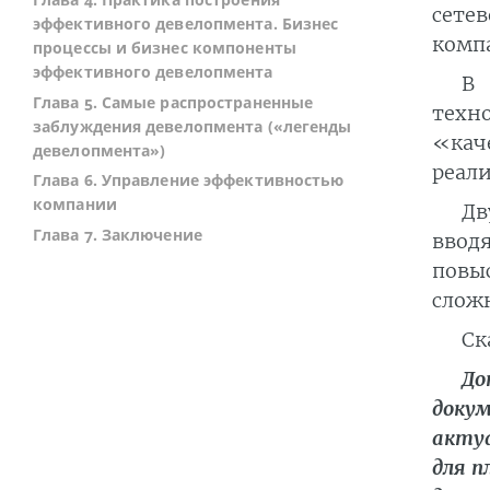
сете
эффективного девелопмента. Бизнес
комп
процессы и бизнес компоненты
эффективного девелопмента
В 
Глава 5. Самые распространенные
техн
заблуждения девелопмента («легенды
«кач
девелопмента»)
реал
Глава 6. Управление эффективностью
компании
Дв
Глава 7. Заключение
ввод
повы
сложн
Ск
До
докум
актуа
для п