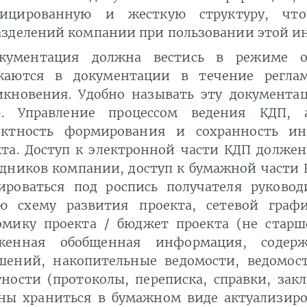
ицированную и жесткую структуру, чт
зделений компании при пользовании этой и
кументация должна вестись в режиме 
жаются в документации в течение регла
икновения. Удобно называть эту документ
). Управление процессом ведения КДП, 
ектность формирования и сохранность и
кта. Доступ к электронной части КДП долже
дников компании, доступ к бумажной части 
ироваться под роспись получателя руковод
ю схему развития проекта, сетевой граф
омику проекта / бюджет проекта (не старше
женная обобщенная информация, содерж
шений, накопительные ведомости, ведомост
ности (протоколы, переписка, справки, закл
ны храниться в бумажном виде актуализиро