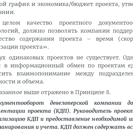
вой график и экономика/бюджет проекта, у
ании.
целом качество проектного документоо
ологий, должно позволять компании поддер
ество содержания проекта – время (скор
изации проекта».
ух одинаковых проектов не существует. Од
я в информационный обмен по проектам е
сить взаимопонимание между подразделе
ости и объема.
азанное выше отражено в Принципе 8.
кументооборот девелоперской компании 
ентации проекта (КДП). Руководитель проект
лизацию КДП и предоставление необходимой и
ланирования и учета. КДП должен содержать в