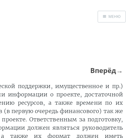
МЕНЮ
Главная
Книга
«Эффективный
девелопмент»
Новые публика
Вперёд→
Консалтинг
Обратная связь
ской поддержки, имущественное и пр.)
и информации о проекте, достаточной
ению ресурсов, а также времени по их
в (в первую очередь финансового) так же
 проекте. Ответственным за подготовку,
ормации должен являться руководитель
, а также их формат должен иметь