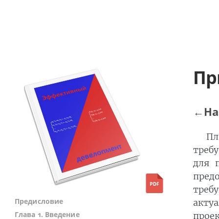
Пр
←На
Пл
треб
для 
предо
треб
Предисловие
акту
Глава 1. Введение
прое