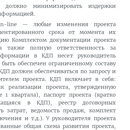
о должно минимизировать издержки
нформацией.
on-line — любые изменения проекта
ментированного срока от момента их
ацию Комплектом документации проекта
а также полную ответственность за
нформации в КДП несет руководитель
н быть обеспечен ограниченному составу
КДП должен обеспечиваться по запросу и
ителем проекта. КДП включает в себя:
ик реализации проекта, утвержденную
 1 квартала), паспорт проекта (кратко
ащаяся в КДП), реестр договорных
ь затрат, ведомость продаж, комплект
ючения и т.д.). У руководителя проекта
ванные общая схема развития проекта,